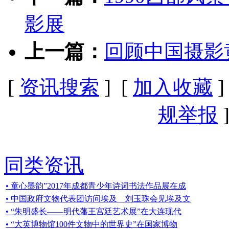
影展
上一篇：
回顾中国摄影
[
资讯搜索
] [
加入收藏
]
规举报
]
同类资讯
• 童心墨韵”2017年成都青少年诗词书法作品展在成
• 中国政府文物代表团访问埃及 刘玉珠会见埃及文
• “朱明盛长——明代藩王宫廷艺术展”在大连现代
• “大英博物馆100件文物中的世界史”在国家博物