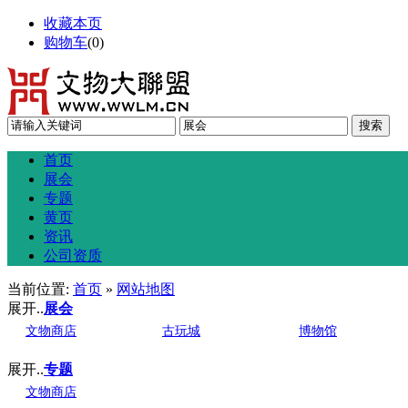
收藏本页
购物车
(
0
)
首页
展会
专题
黄页
资讯
公司资质
当前位置:
首页
»
网站地图
展开..
展会
文物商店
古玩城
博物馆
展开..
专题
文物商店