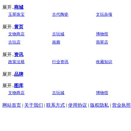
展开..
商城
玉翠珠宝
古代陶瓷
文玩杂项
展开..
黄页
文物商店
古玩城
博物馆
古玩店
画廊
翡翠店
展开..
资讯
政策法规
行业资讯
收藏知识
展开..
品牌
展开..
图库
文物商店
古玩城
博物馆
网站首页
|
关于我们
|
联系方式
|
使用协议
|
版权隐私
|
营业执照